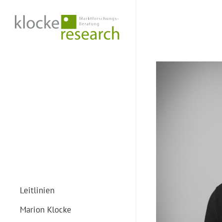
Skip
to
main
content
Leitlinien
Marion Klocke